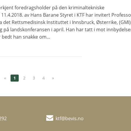
erkjent foredragsholder på den kriminal­tekniske
11.4.2018. av Hans Barane Styret i KTF har invitert Professo
 det Rettsmedisinsk Instituttet i Innsbruck, Østerrike, (GMI)
ag på landskonferansen i april. Han har tatt i mot innbydels
har bedt han snakke om…
«
1
2
3
4
»
292
ktf@bevis.no