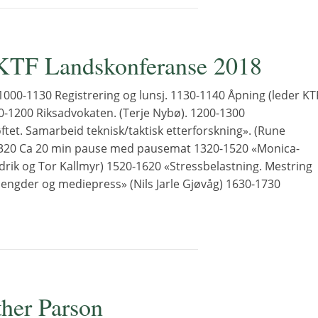
KTF Landskonferanse 2018
1000-1130 Registrering og lunsj. 1130-1140 Åpning (leder KT
-1200 Riksadvokaten. (Terje Nybø). 1200-1300
ftet. Samarbeid teknisk/taktisk etterforskning». (Rune
1320 Ca 20 min pause med pausemat 1320-1520 «Monica-
drik og Tor Kallmyr) 1520-1620 «Stressbelastning. Mestring
engder og mediepress» (Nils Jarle Gjøvåg) 1630-1730
ther Parson