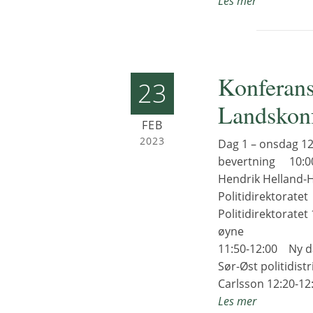
Les mer
Konferan
23
Landskon
FEB
2023
Dag 1 – onsdag
bevertning 1
Hendrik Helland-
Politidirek
Politidirektorate
øyne Eva B. R
11:50-12:00 Ny 
Sør-Øst politidist
Carlsson 12:20-12
Les mer