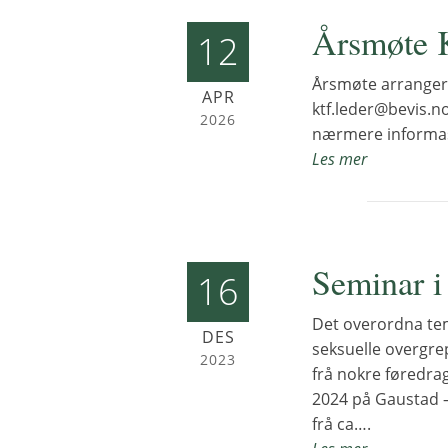
Årsmøte
12
Årsmøte arrangere
APR
ktf.leder@bevis.no 
2026
nærmere informa
Les mer
Seminar i
16
Det overordna tem
DES
seksuelle overgre
2023
frå nokre føredrag
2024 på Gaustad – 
frå ca….