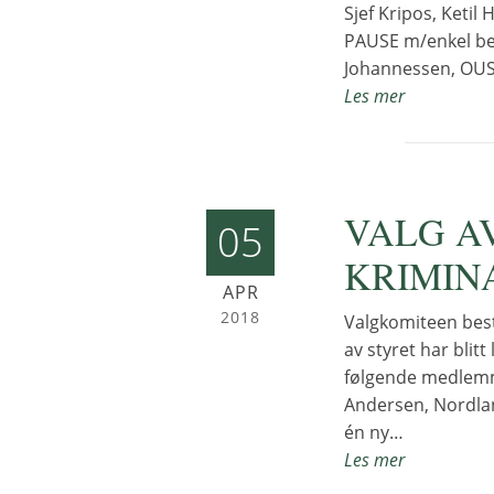
Sjef Kripos, Ketil
PAUSE m/enkel bev
Johannessen, OUS
Les mer
VALG AV
05
KRIMIN
APR
2018
Valgkomiteen bes
av styret har blit
følgende medlemm
Andersen, Nordlan
én ny…
Les mer