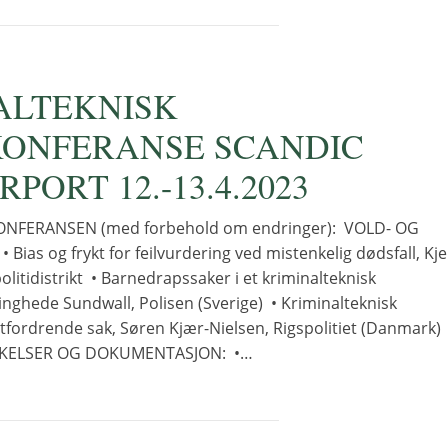
ALTEKNISK
ONFERANSE SCANDIC
RPORT 12.-13.4.2023
FERANSEN (med forbehold om endringer): VOLD- OG
ias og frykt for feilvurdering ved mistenkelig dødsfall, Kjel
politidistrikt • Barnedrapssaker i et kriminalteknisk
inghede Sundwall, Polisen (Sverige) • Kriminalteknisk
utfordrende sak, Søren Kjær-Nielsen, Rigspolitiet (Danmark)
KELSER OG DOKUMENTASJON: •…