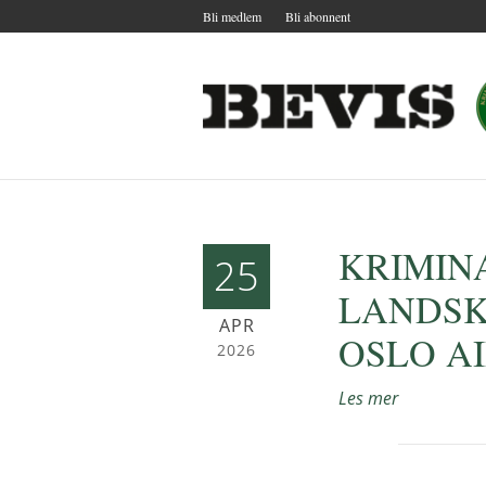
Bli medlem
Bli abonnent
KRIMIN
25
LANDSK
APR
OSLO AIR
2026
Les mer