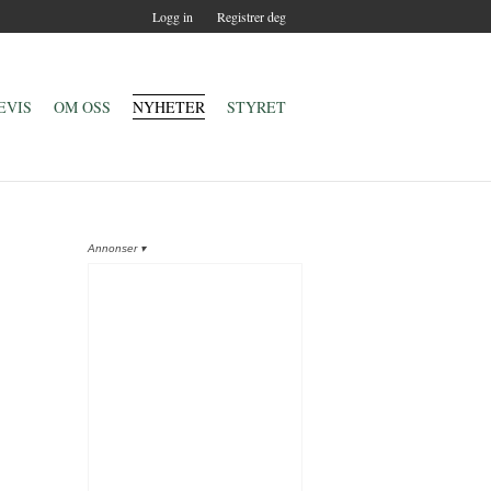
Logg in
Registrer deg
EVIS
OM OSS
NYHETER
STYRET
Annonser ▾