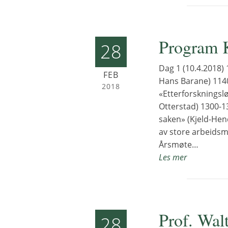
Program 
28
Dag 1 (10.4.2018) 
FEB
Hans Barane) 1140
2018
«Etterforskningslø
Otterstad) 1300-
saken» (Kjeld-Hen
av store arbeidsm
Årsmøte…
Les mer
Prof. Wal
28