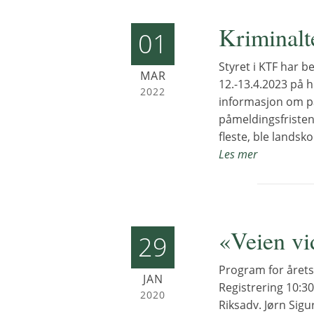
Kriminalt
01
Styret i KTF har 
MAR
12.-13.4.2023 på ­
2022
informasjon om på
påmeldingsfristen 
fleste, ble landsk
Les mer
«Veien vi
29
Program for årets
JAN
Registrering 10:30
2020
Riksadv. Jørn Sigu