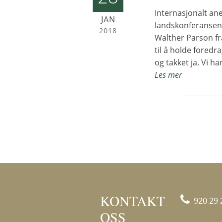
Internasjonalt an
JAN
landskonferansen 
2018
Walther Parson fra
til å holde foredr
og takket ja. Vi 
Les mer
KONTAKT
920 29 
OSS