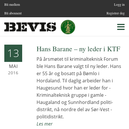
Bli medlem
Logg in
Bli abonnent
Registrer deg
Hans Barane – ny leder i KTF
13
På årsmøtet til kriminalteknisk Forum
MAI
ble Hans Barane valgt til ny leder. Hans
2016
er 55 år og bosatt på Bømlo i
Hordaland. Til daglig arbeider han i
Haugesund hvor han er leder for ­
Kriminalteknisk gruppe i gamle ­
Haugaland og Sunnhordland politi­
distrikt, nå nordre del av Sør-Vest ­
politidistrikt.
Les mer