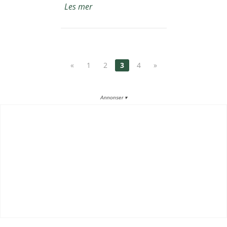
Les mer
«
1
2
3
4
»
Annonser ▾