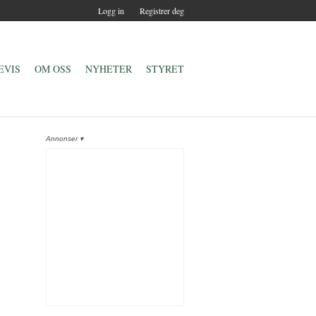
Logg in
Registrer deg
EVIS
OM OSS
NYHETER
STYRET
Annonser ▾