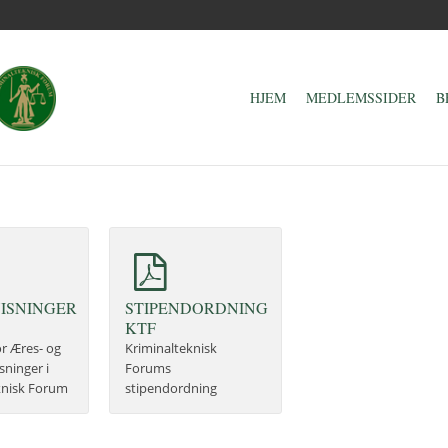
HJEM
MEDLEMSSIDER
B
ISNINGER
STIPENDORDNING
KTF
or Æres- og
Kriminalteknisk
ninger i
Forums
knisk Forum
stipendordning