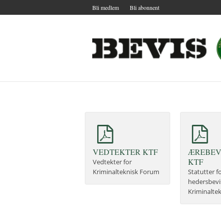
Bli medlem
Bli abonnent
VEDTEKTER KTF
ÆREBEV
KTF
Vedtekter for
Kriminalteknisk Forum
Statutter f
hedersbevis
Kriminalte